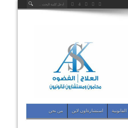
القانونية
استشارةاون لاين
من نحن