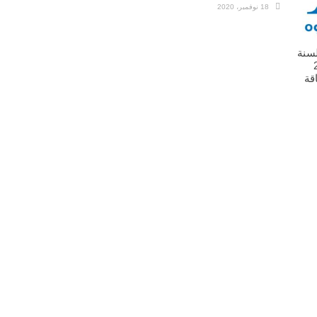
18 نوفمبر، 2020
شر قانون رقم 73 لسنة
201
قة