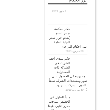
أبرز الاحكام
1 مايو، 2019
حكم محكمة
تمييز الجنح
(بعدم جواز طعن
النيابة العامة
على احكام البراءة)
30 مارس، 2019
حكم بمدى أحقة
الشريك في
الشركة ذات
المسئولية
المحدودة في الحصول على
صور ومستندات الشركة طبقاً
لقانون الشركات الجديد
30 مارس، 2019
مبدأ التنازل عن
الحصص بموجب
محرر كتابي طبقاً