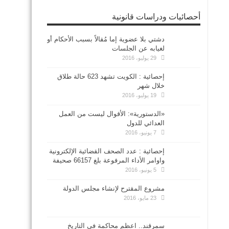
أحصائيات ودراسات قانونية
دشتي بلا عضوية إما مُقالاً بسبب الأحكام أو
لغيابه عن الجلسات
29 يوليو، 2016
إحصائية : الكويت تشهد 623 حالة طلاق
خلال شهر
19 يوليو، 2016
«الدستورية»: الأقوال ليست من العمل
العدائي للدول
7 يونيو، 2016
إحصائية : عدد الصحف القضائية الإلكترونية
واوامر الأداء المرفوعة بلغ 66157 صحيفة
5 يونيو، 2016
مشروع المقترح لإنشاء مجلس الدولة
23 مايو، 2016
سمرقند.. اعظم محاكمة في التاريخ