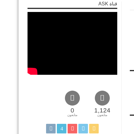
قناة ASK
0
1,124
متابعون
متابعون