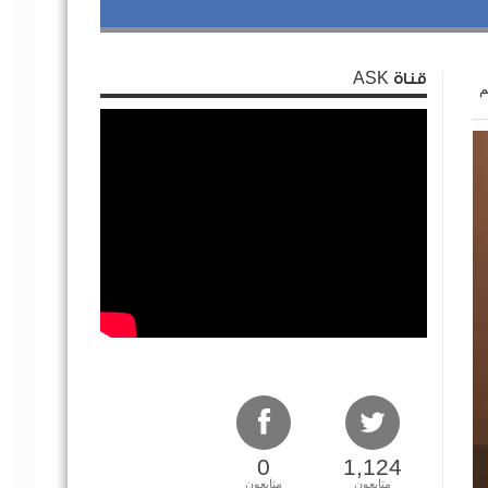
قناة ASK
م
0
1,124
متابعون
متابعون