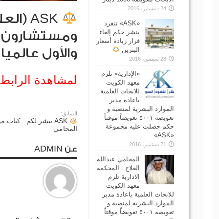
24 ديسمبر، 2016
ASK (ا
‏«ASK» تنفرد
بنشر حكم إلغاء
ومستشارون ق
قرار زيادة أسعار
البنزين
والأول عالمي
28 سبتمبر، 2016
«الإدارية» تلزم
لمشاهدة الرابط
معهد الكويت
للابحاث العلمية
باعادة مدير
الموارد البشرية لمنصبة و
السابق:
تعويضه ٥٠٠١ تعويضاً موقتاً
ASK تنشر لكم : كتاب م
حكم حصلت عليه مجموعة
المحامي
«ASK»
21 سبتمبر، 2016
عن ADMIN
المحامي عبدالله
العلاج : المحكمة
الادارية تلزم
معهد الكويت
للابحاث العلمية باعادة مدير
الموارد البشرية لمنصبة و
تعويضه ٥٠٠١ تعويضاً موقتاً