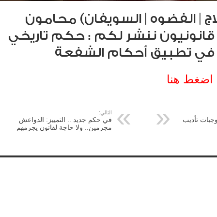
لعلاج | الفضوه | السويفان) محامون
انونيون ننشر لكم : حكم تاريخي
ا في تطبيق أحكام الشفعة
 اضغط هنا
التالي:
وجبات تأديب
في حكم جديد .. ‏التمييز: الدواعش
مجرمين.. ولا حاجة لقانون يجرمهم ⁦‪