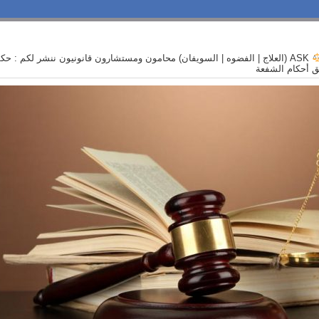
ASK (العلاج | الفضوه | السويفان) محامون ومستشارون قانونيون ننشر لكم : حك
يق أحكام الشفعة