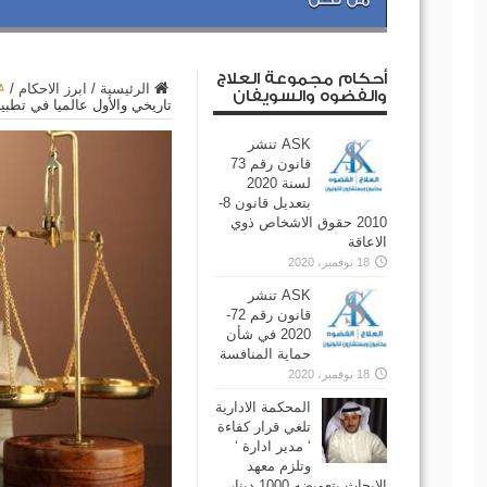
أحكام مجموعة العلاج
الرئيسية
/
ابرز الاحكام
/
والفضوه والسويفان
تاريخي والأول عالميا في تطب
ASK تنشر
قانون رقم 73
لسنة 2020
بتعديل قانون 8-
2010 حقوق الاشخاص ذوي
الاعاقة
18 نوفمبر، 2020
ASK تنشر
قانون رقم 72-
2020 في شأن
حماية المنافسة
18 نوفمبر، 2020
المحكمة الادارية
تلغي قرار كفاءة
‘ مدير ادارة ‘
وتلزم معهد
الابحاث بتعويضه 1000 دينار