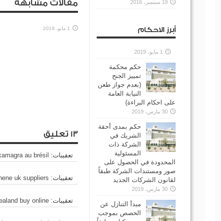
مقالات مشابهة
19 سبتمبر، 2016
أبرز الاحكام
1 مايو، 2019
1 مايو، 2019
حكم محكمة
تمييز الجنح
(بعدم جواز طعن
النيابة العامة
على احكام البراءة)
30 مارس، 2019
حكم بمدى أحقة
13 تعليق
الشريك في
الشركة ذات
المسئولية
تعقيبات:
kamagra au brésil
المحدودة في الحصول على
صور ومستندات الشركة طبقاً
تعقيبات:
ene uk suppliers
لقانون الشركات الجديد
30 مارس، 2019
تعقيبات:
ealand buy online
مبدأ التنازل عن
الحصص بموجب