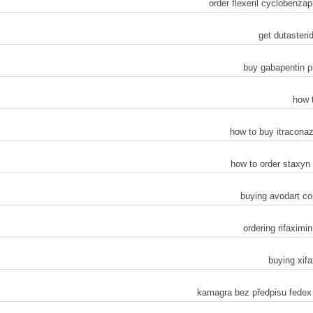
order flexeril cyclobenza
get dutasteri
buy gabapentin p
how t
how to buy itraconaz
how to order staxyn 
buying avodart co
ordering rifaximi
buying xif
kamagra bez předpisu fedex