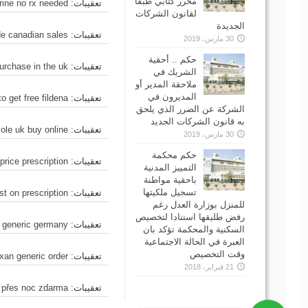
محرر كتابي طبقاً
تعقيبات:
prine no rx needed
لقانون الشركات
الجديدة
تعقيبات:
de canadian sales
30 مارس، 2019
حكم .. أحقية
تعقيبات:
urchase in the uk
الشريك في
ملاحقة المدير أو
المديرون في
تعقيبات:
o get free fildena
الشركة عن الضرر الذي يلحق
به قانون الشركات الجديد
تعقيبات:
ole uk buy online
30 مارس، 2019
حكم محكمة
تعقيبات:
price prescription
التمييز المدنية
باحقية مواطنة
تسجيل ملكيتها
تعقيبات:
st on prescription
للمنزل بوزارة العدل رغم
رفض طليقها استنادا لتخصيص
تعقيبات:
n generic germany
السكنية والمحكمة تؤكد بان
العبرة في الحالة الاجتماعية
وقت التخصيص
تعقيبات:
axan generic order
21 فبراير، 2018
تعقيبات:
 přes noc zdarma