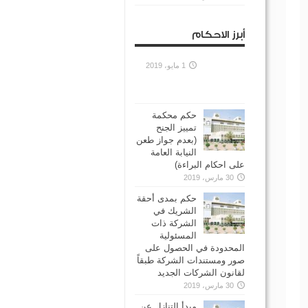
أبرز الاحكام
1 مايو، 2019
حكم محكمة
تمييز الجنح
(بعدم جواز طعن
النيابة العامة
على احكام البراءة)
30 مارس، 2019
حكم بمدى أحقة
الشريك في
الشركة ذات
المسئولية
المحدودة في الحصول على
صور ومستندات الشركة طبقاً
لقانون الشركات الجديد
30 مارس، 2019
مبدأ التنازل عن