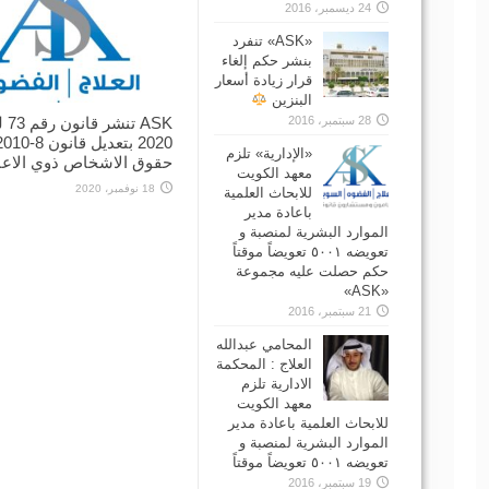
24 ديسمبر، 2016
‏«ASK» تنفرد
بنشر حكم إلغاء
قرار زيادة أسعار
البنزين
ASK تن
28 سبتمبر، 2016
2020 بتعديل قانون 8-0
«الإدارية» تلزم
حقوق الاشخاص ذوي الاعا
معهد الكويت
18 نوفمبر، 2020
للابحاث العلمية
باعادة مدير
الموارد البشرية لمنصبة و
تعويضه ٥٠٠١ تعويضاً موقتاً
حكم حصلت عليه مجموعة
«ASK»
21 سبتمبر، 2016
المحامي عبدالله
العلاج : المحكمة
الادارية تلزم
معهد الكويت
للابحاث العلمية باعادة مدير
الموارد البشرية لمنصبة و
تعويضه ٥٠٠١ تعويضاً موقتاً
19 سبتمبر، 2016