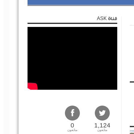
قناة ASK
0
1,124
متابعون
متابعون