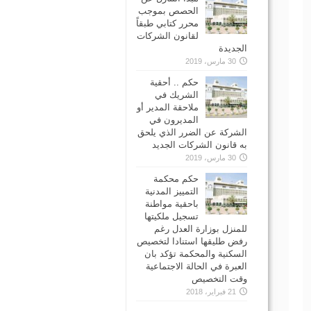
الحصص بموجب
محرر كتابي طبقاً
لقانون الشركات
الجديدة
30 مارس، 2019
حكم .. أحقية
الشريك في
ملاحقة المدير أو
المديرون في
الشركة عن الضرر الذي يلحق
به قانون الشركات الجديد
30 مارس، 2019
حكم محكمة
التمييز المدنية
باحقية مواطنة
تسجيل ملكيتها
للمنزل بوزارة العدل رغم
رفض طليقها استنادا لتخصيص
السكنية والمحكمة تؤكد بان
العبرة في الحالة الاجتماعية
وقت التخصيص
21 فبراير، 2018