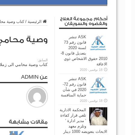
أحكام مجموعة العلاج
الرئيسية
/
كتاب وصية محام
والفضوه والسويفان
ASK تنشر
وصية محامي ا
قانون رقم 73
لسنة 2020
بتعديل قانون 8-
2010 حقوق الاشخاص ذوي
السابق:
الاعاقة
كتاب وصية محامي الى زملاء
18 نوفمبر، 2020
عن ADMIN
ASK تنشر
قانون رقم 72-
2020 في شأن
حماية المنافسة
18 نوفمبر، 2020
المحكمة الادارية
تلغي قرار كفاءة
‘ مدير ادارة ‘
مقالات مشابهة
وتلزم معهد
الابحاث بتعويضه 1000 دينار