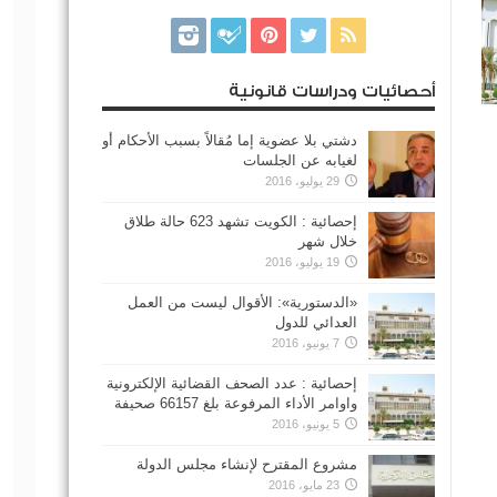
أحصائيات ودراسات قانونية
دشتي بلا عضوية إما مُقالاً بسبب الأحكام أو
لغيابه عن الجلسات
29 يوليو، 2016
إحصائية : الكويت تشهد 623 حالة طلاق
خلال شهر
19 يوليو، 2016
«الدستورية»: الأقوال ليست من العمل
العدائي للدول
7 يونيو، 2016
إحصائية : عدد الصحف القضائية الإلكترونية
واوامر الأداء المرفوعة بلغ 66157 صحيفة
5 يونيو، 2016
مشروع المقترح لإنشاء مجلس الدولة
23 مايو، 2016