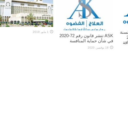
شر قانون رقم 73 لسنة
1 مايو، 2019
ASK تنشر قانون رقم 72-2020
201
في شأن حماية المنافسة
قة
18 نوفمبر، 2020