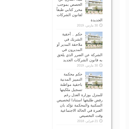
الحصص بموجب
محرر كتابي طبقاً
لقانون الشركات
الجديدة
30 مارس، 2019
حكم .. أحقية
الشريك في
ملاحقة المدير أو
المديرون في
الشركة عن الضرر الذي يلحق
به قانون الشركات الجديد
30 مارس، 2019
حكم محكمة
التمييز المدنية
باحقية مواطنة
تسجيل ملكيتها
للمنزل بوزارة العدل رغم
رفض طليقها استنادا لتخصيص
السكنية والمحكمة تؤكد بان
العبرة في الحالة الاجتماعية
وقت التخصيص
21 فبراير، 2018