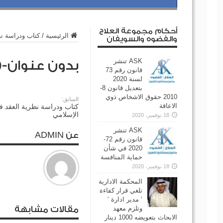
أحكام مجموعة العلاج
الرئيسية
/
كتاب ودراسة نظ
والفضوه والسويفان
ASK تنشر
بدون عنوان-compressed (1)
قانون رقم 73
لسنة 2020
بتعديل قانون 8-
2010 حقوق الاشخاص ذوي
السابق:
الاعاقة
كتاب ودراسة نظرية العقد ف
الإسلامي
18 نوفمبر، 2020
ASK تنشر
عن ADMIN
قانون رقم 72-
2020 في شأن
حماية المنافسة
18 نوفمبر، 2020
المحكمة الادارية
تلغي قرار كفاءة
‘ مدير ادارة ‘
وتلزم معهد
مقالات مشابهة
الابحاث بتعويضه 1000 دينار