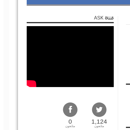
قناة ASK
0
1,124
متابعون
متابعون