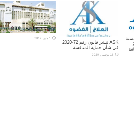
شر قانون رقم 73 لسنة
1 مايو، 2019
ASK تنشر قانون رقم 72-2020
201
في شأن حماية المنافسة
قة
18 نوفمبر، 2020