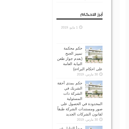
أبرز الاحكام
1 مايو، 2019
حكم محكمة
تمييز الجنح
(بعدم جواز طعن
النيابة العامة
على احكام البراءة)
30 مارس، 2019
حكم بمدى أحقة
الشريك في
الشركة ذات
المسئولية
المحدودة في الحصول على
صور ومستندات الشركة طبقاً
لقانون الشركات الجديد
30 مارس، 2019
مبدأ التنازل عن