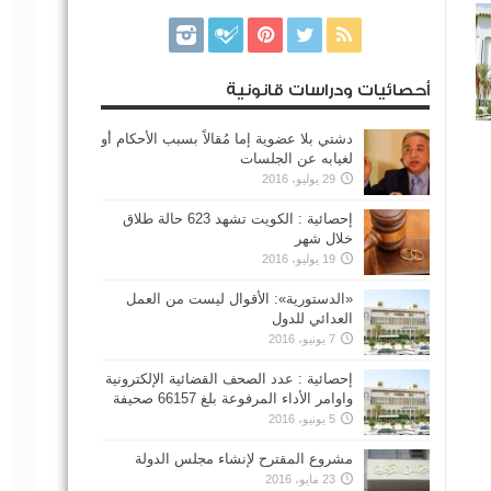
أحصائيات ودراسات قانونية
دشتي بلا عضوية إما مُقالاً بسبب الأحكام أو
لغيابه عن الجلسات
29 يوليو، 2016
إحصائية : الكويت تشهد 623 حالة طلاق
خلال شهر
19 يوليو، 2016
«الدستورية»: الأقوال ليست من العمل
العدائي للدول
7 يونيو، 2016
إحصائية : عدد الصحف القضائية الإلكترونية
واوامر الأداء المرفوعة بلغ 66157 صحيفة
5 يونيو، 2016
مشروع المقترح لإنشاء مجلس الدولة
23 مايو، 2016