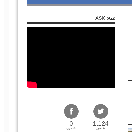
قناة ASK
0
1,124
متابعون
متابعون