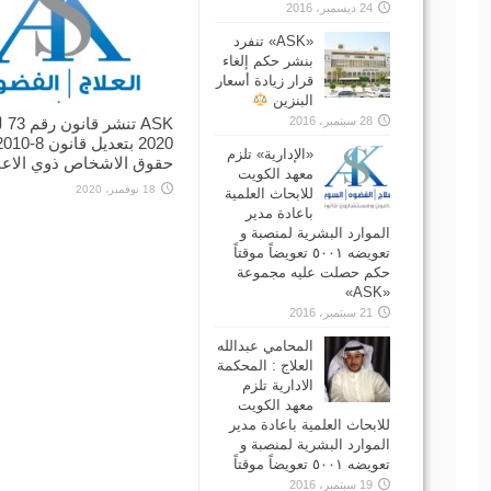
24 ديسمبر، 2016
‏«ASK» تنفرد
بنشر حكم إلغاء
قرار زيادة أسعار
البنزين
ASK تن
28 سبتمبر، 2016
2020 بتعديل قانون 8-0
«الإدارية» تلزم
حقوق الاشخاص ذوي الاعا
معهد الكويت
18 نوفمبر، 2020
للابحاث العلمية
باعادة مدير
الموارد البشرية لمنصبة و
تعويضه ٥٠٠١ تعويضاً موقتاً
حكم حصلت عليه مجموعة
«ASK»
21 سبتمبر، 2016
المحامي عبدالله
العلاج : المحكمة
الادارية تلزم
معهد الكويت
للابحاث العلمية باعادة مدير
الموارد البشرية لمنصبة و
تعويضه ٥٠٠١ تعويضاً موقتاً
19 سبتمبر، 2016