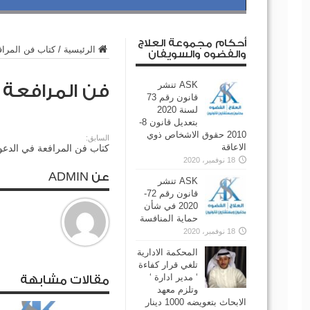
أحكام مجموعة العلاج
الرئيسية
/
كتاب فن المراف
والفضوه والسويفان
ASK تنشر
فن المرافعة
قانون رقم 73
لسنة 2020
بتعديل قانون 8-
2010 حقوق الاشخاص ذوي
السابق:
الاعاقة
كتاب فن المرافعة في الدعوى
18 نوفمبر، 2020
عن ADMIN
ASK تنشر
قانون رقم 72-
2020 في شأن
حماية المنافسة
18 نوفمبر، 2020
المحكمة الادارية
تلغي قرار كفاءة
‘ مدير ادارة ‘
مقالات مشابهة
وتلزم معهد
الابحاث بتعويضه 1000 دينار