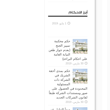
أبرز الاحكام
1 مايو، 2019
حكم محكمة
تمييز الجنح
(بعدم جواز طعن
النيابة العامة
على احكام البراءة)
30 مارس، 2019
حكم بمدى أحقة
الشريك في
الشركة ذات
المسئولية
المحدودة في الحصول على
صور ومستندات الشركة طبقاً
لقانون الشركات الجديد
30 مارس، 2019
مبدأ التنازل عن