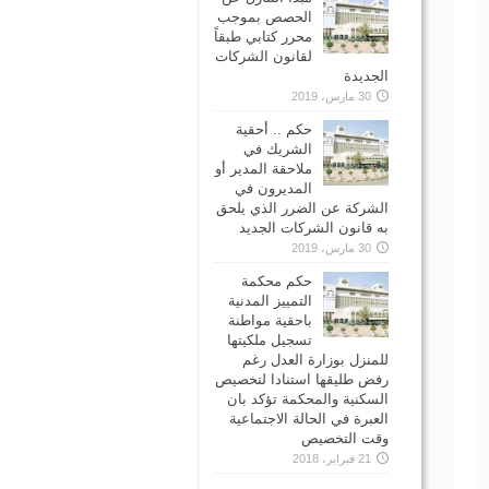
الحصص بموجب
محرر كتابي طبقاً
لقانون الشركات
الجديدة
30 مارس، 2019
حكم .. أحقية
الشريك في
ملاحقة المدير أو
المديرون في
الشركة عن الضرر الذي يلحق
به قانون الشركات الجديد
30 مارس، 2019
حكم محكمة
التمييز المدنية
باحقية مواطنة
تسجيل ملكيتها
للمنزل بوزارة العدل رغم
رفض طليقها استنادا لتخصيص
السكنية والمحكمة تؤكد بان
العبرة في الحالة الاجتماعية
وقت التخصيص
21 فبراير، 2018