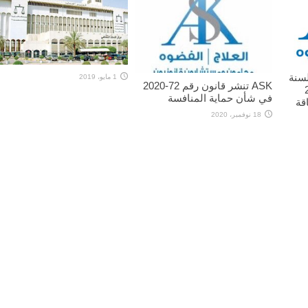
شر قانون رقم 73 لسنة
1 مايو، 2019
ASK تنشر قانون رقم 72-2020
201
في شأن حماية المنافسة
قة
18 نوفمبر، 2020