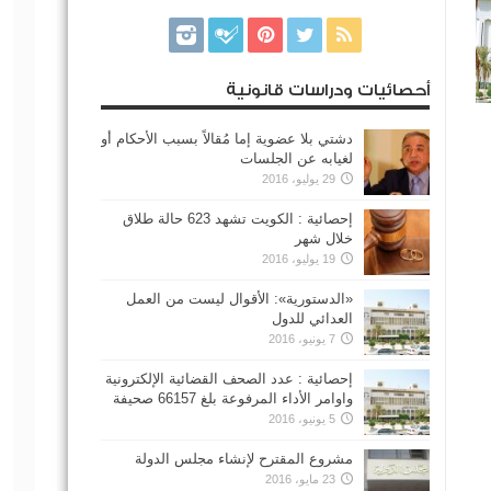
أحصائيات ودراسات قانونية
دشتي بلا عضوية إما مُقالاً بسبب الأحكام أو
لغيابه عن الجلسات
29 يوليو، 2016
إحصائية : الكويت تشهد 623 حالة طلاق
خلال شهر
19 يوليو، 2016
«الدستورية»: الأقوال ليست من العمل
العدائي للدول
7 يونيو، 2016
إحصائية : عدد الصحف القضائية الإلكترونية
واوامر الأداء المرفوعة بلغ 66157 صحيفة
5 يونيو، 2016
مشروع المقترح لإنشاء مجلس الدولة
23 مايو، 2016