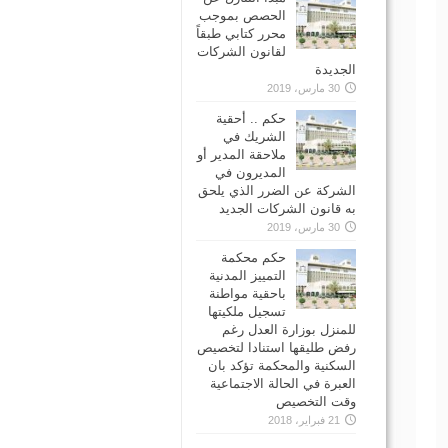
الحصص بموجب
محرر كتابي طبقاً
لقانون الشركات
الجديدة
30 مارس، 2019
حكم .. أحقية
الشريك في
ملاحقة المدير أو
المديرون في
الشركة عن الضرر الذي يلحق
به قانون الشركات الجديد
30 مارس، 2019
حكم محكمة
التمييز المدنية
باحقية مواطنة
تسجيل ملكيتها
للمنزل بوزارة العدل رغم
رفض طليقها استنادا لتخصيص
السكنية والمحكمة تؤكد بان
العبرة في الحالة الاجتماعية
وقت التخصيص
21 فبراير، 2018