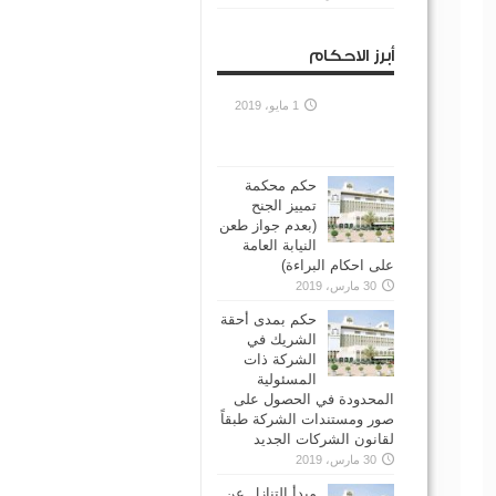
أبرز الاحكام
1 مايو، 2019
حكم محكمة
تمييز الجنح
(بعدم جواز طعن
النيابة العامة
على احكام البراءة)
30 مارس، 2019
حكم بمدى أحقة
الشريك في
الشركة ذات
المسئولية
المحدودة في الحصول على
صور ومستندات الشركة طبقاً
لقانون الشركات الجديد
30 مارس، 2019
مبدأ التنازل عن