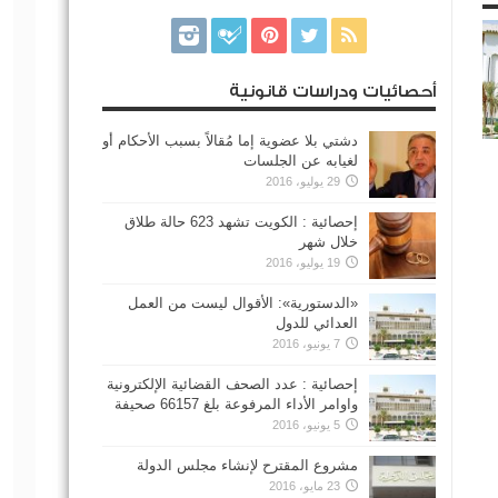
أحصائيات ودراسات قانونية
دشتي بلا عضوية إما مُقالاً بسبب الأحكام أو
لغيابه عن الجلسات
29 يوليو، 2016
إحصائية : الكويت تشهد 623 حالة طلاق
خلال شهر
19 يوليو، 2016
«الدستورية»: الأقوال ليست من العمل
العدائي للدول
7 يونيو، 2016
إحصائية : عدد الصحف القضائية الإلكترونية
واوامر الأداء المرفوعة بلغ 66157 صحيفة
5 يونيو، 2016
مشروع المقترح لإنشاء مجلس الدولة
23 مايو، 2016