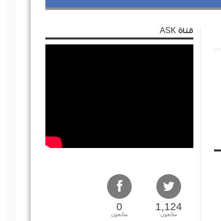
قناة ASK
0
1,124
متابعون
متابعون