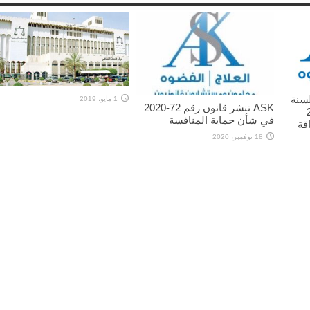
شر قانون رقم 73 لسنة
1 مايو، 2019
ASK تنشر قانون رقم 72-2020
201
في شأن حماية المنافسة
قة
18 نوفمبر، 2020