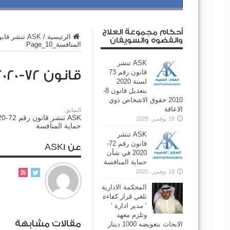
أحكام مجموعة العلاج
الرئيسية
/
ASK تنشر قانون رقم 72-2020 في شأن حماية المنافسة
والفضوه والسويفان
المنافسة_Page_10
ASK تنشر
قانون 72-2020 في شأن حماية المنافسة_Page_10
قانون رقم 73
لسنة 2020
بتعديل قانون 8-
2010 حقوق الاشخاص ذوي
الاعاقة
السابق:
18 نوفمبر، 2020
حماية المنافسة
ASK تنشر
قانون رقم 72-
عن ASK1
2020 في شأن
حماية المنافسة
18 نوفمبر، 2020
المحكمة الادارية
تلغي قرار كفاءة
‘ مدير ادارة ‘
وتلزم معهد
مقالات مشابهة
الابحاث بتعويضه 1000 دينار