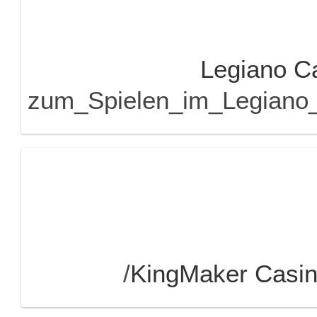
Legiano C
leitung_zum_Spielen_im_Legi
KingMaker Casi