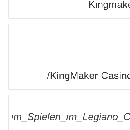
Kingmake
KingMaker Casin
itung_zum_Spielen_im_Legian